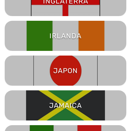
INGLATERRA
IRLANDA
JAPON
JAMAICA