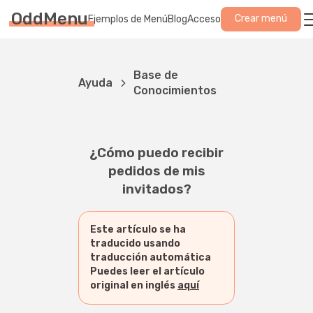
OddMenu
Crear menú
Ejemplos de Menú
Blog
Acceso
Base de
Ayuda
Conocimientos
¿Cómo puedo recibir
pedidos de mis
invitados?
Este artículo se ha
traducido usando
traducción automática
Puedes leer el artículo
original en inglés
aquí