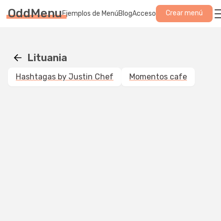
OddMenu
Crear menú
Ejemplos de Menú
Blog
Acceso
Lituania
Hashtagas by Justin Chef
Momentos cafe