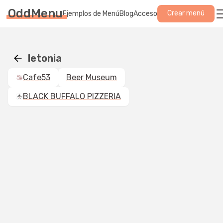
OddMenu
Crear menú
Ejemplos de Menú
Blog
Acceso
letonia
Cafe53
Beer Museum
BLACK BUFFALO PIZZERIA