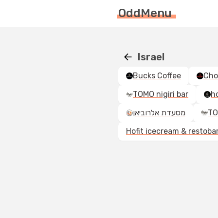
OddMenu
Israel
Bucks Coffee
Cho
TOMO nigiri bar
h
מסעדת אלרוביאן
TO
Hofit icecream & restoba