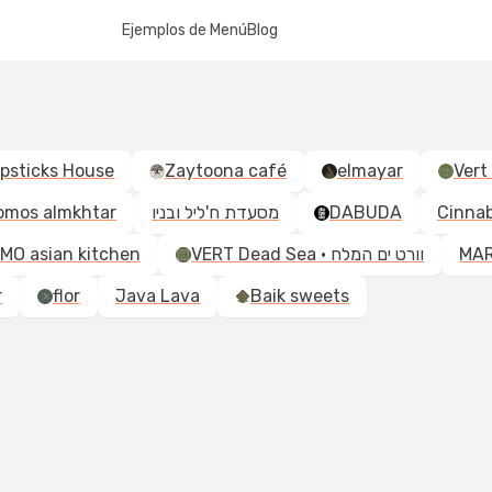
Ejemplos de Menú
Blog
psticks House
Zaytoona café
elmayar
Vert 
omos almkhtar
מסעדת ח'ליל ובניו
DABUDA
Cinna
MO asian kitchen
VERT Dead Sea · וורט ים המלח
MA
r
flor
Java Lava
Baik sweets