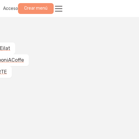
Crear menú
Acceso
Eilat
boniACoffe
RTE