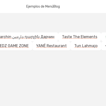
Ejemplos de Menú
Blog
Darchin دارچین դարչին Дарчин
Taste The Elements
EDZ GAME ZONE
YANÉ Restaurant
Tun Lahmajo