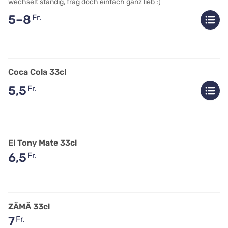
wechselt ständig, frag doch einfach ganz lieb :)
5–8
Fr.
Coca Cola 33cl
5,5
Fr.
El Tony Mate 33cl
6,5
Fr.
ZÄMÄ 33cl
7
Fr.