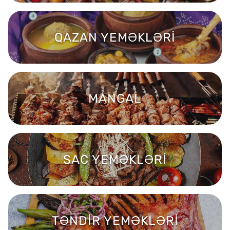
QAZAN YEMƏKLƏRİ
MANGAL
SAC YEMƏKLƏRİ
TƏNDİR YEMƏKLƏRİ