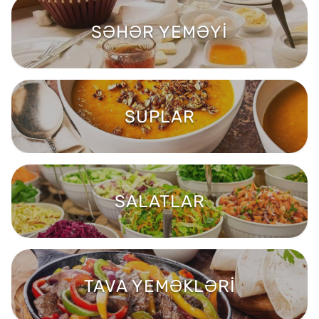
SƏHƏR YEMƏYİ
SUPLAR
SALATLAR
TAVA YEMƏKLƏRİ