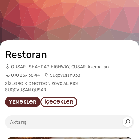
Restoran
GUSAR- SHAHDAG HIGHWAY, QUSAR, Azerbaijan
070 259 38 44
Suqovusan038
SİZLƏRƏ XİDMƏTDƏN ZÖVQ ALIRIQ!!
SUQOVUŞAN QUSAR
YEMƏKLƏR
İÇƏCƏKLƏR