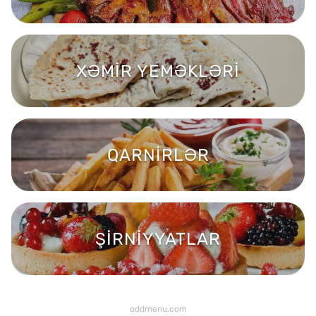
XƏMİR YEMƏKLƏRİ
QARNİRLƏR
ŞİRNİYYATLAR
oddmenu.com