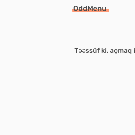
OddMenu
Təəssüf ki, açmaq 