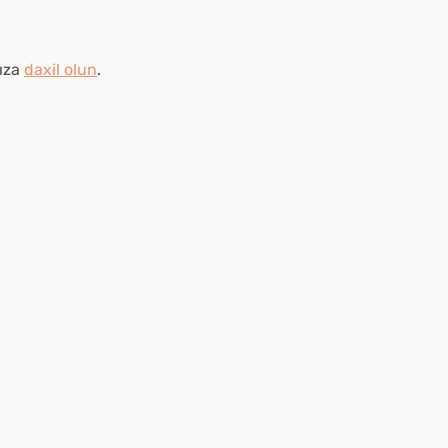
nıza
daxil olun
.