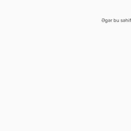
Əgər bu səhif