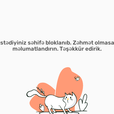
istədiyiniz səhifə bloklanıb. Zəhmət olmasa
məlumatlandırın. Təşəkkür edirik.