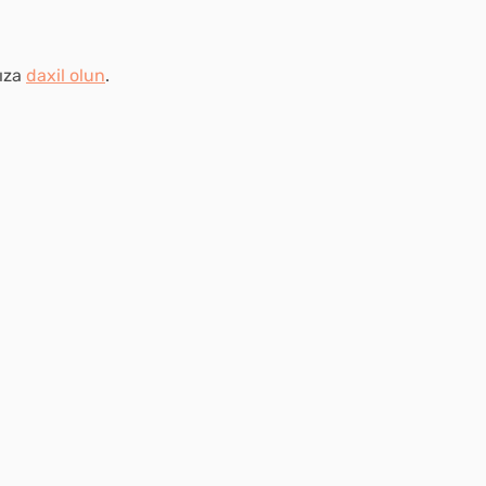
nıza
daxil olun
.