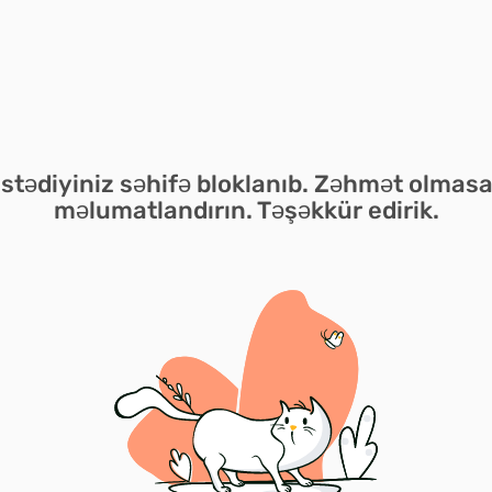
istədiyiniz səhifə bloklanıb. Zəhmət olmasa
məlumatlandırın. Təşəkkür edirik.