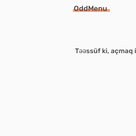
OddMenu
Təəssüf ki, açmaq 