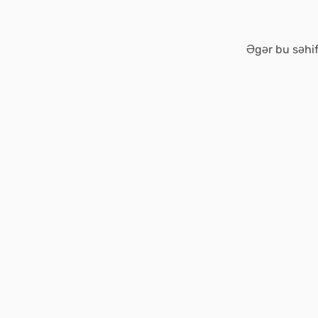
Əgər bu səhif