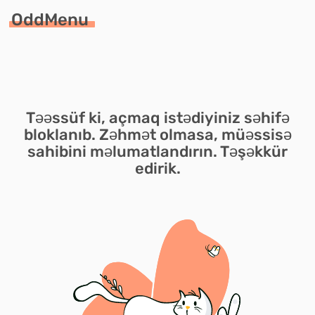
OddMenu
Təəssüf ki, açmaq istədiyiniz səhifə
bloklanıb. Zəhmət olmasa, müəssisə
sahibini məlumatlandırın. Təşəkkür
edirik.