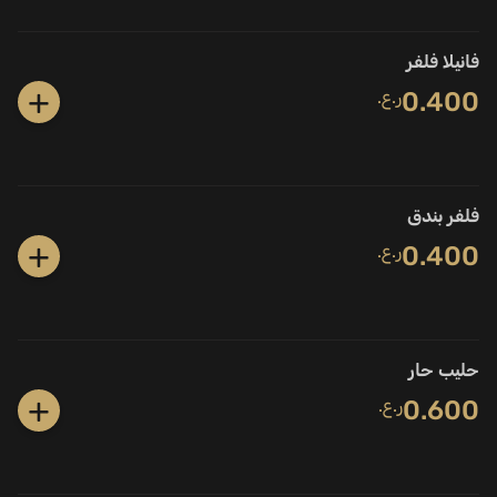
فانيلا فلفر
+
0.400
ر.ع.
فلفر بندق
+
0.400
ر.ع.
حليب حار
+
0.600
ر.ع.