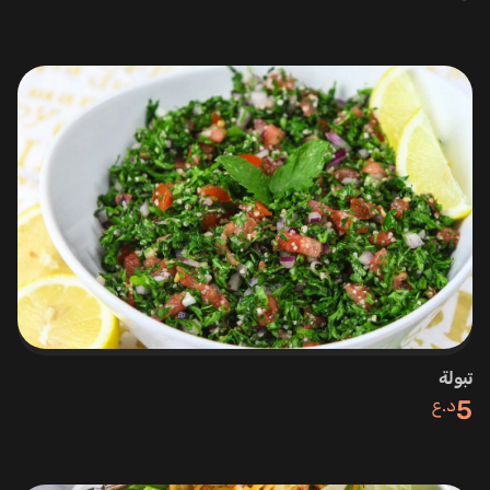
تبولة
5
د.ع