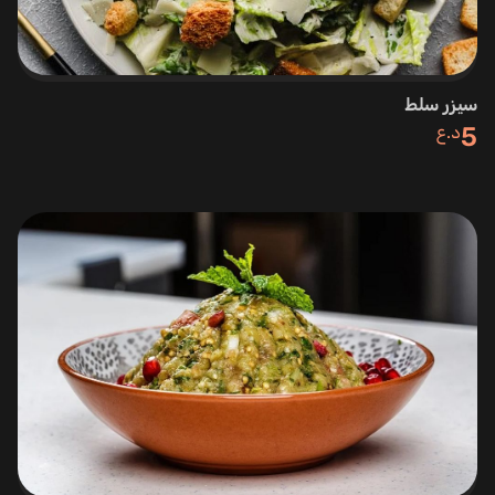
سيزر سلط
5
د.ع