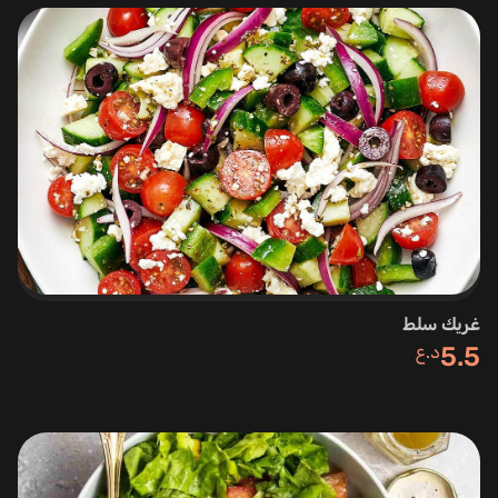
غريك سلط
5.5
د.ع