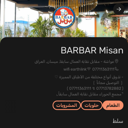
BARBAR Misan
عواشة - مقابل نقابة العمال سابقا, ميسان, العراق
wifi earthlink
07711363111
- تذوق أنواع مختلفة من الأطباق المميزة ♡
❲ التوصيل مجاناً ❳
‏﴿ 07713782882 ↯ 07711363111 ﴾‏
⌝مجمع الحوراء مقابل نقابة العمال سابقاً⌞
الطعام
حلويات
المشروبات
سلط