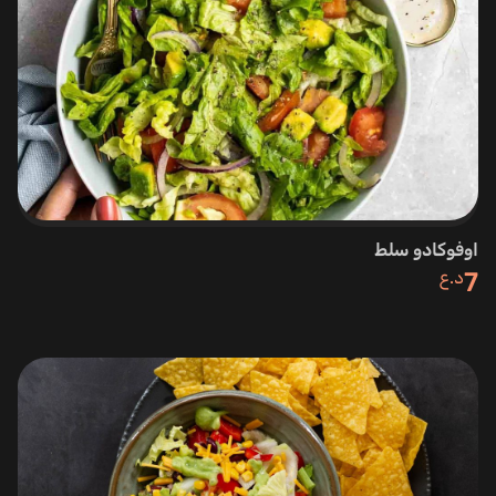
اوفوكادو سلط
7
د.ع