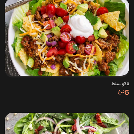
تاكو سلط
5
د.ع