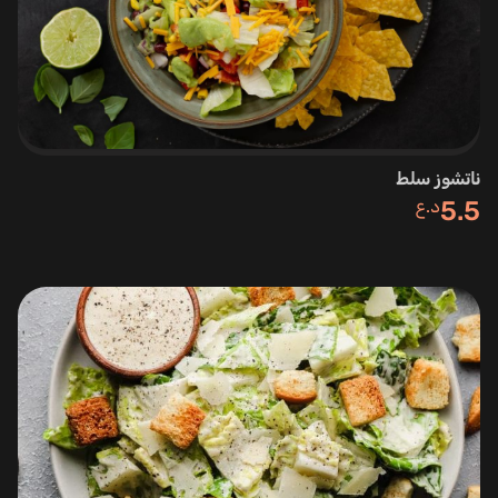
ناتشوز سلط
5.5
د.ع