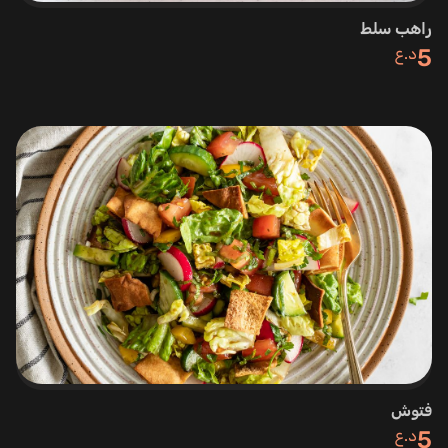
راهب سلط
5
د.ع
فتوش
5
د.ع